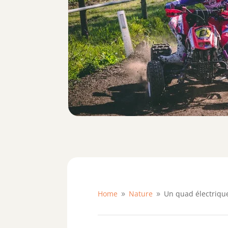
Home
Nature
Un quad électrique
9
9