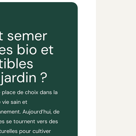
 semer
es bio et
ibles
jardin ?
 place de choix dans la
vie sain et
nnement. Aujourd’hui, de
es se tournent vers des
urelles pour cultiver