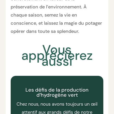
préservation de l’environnement. À
chaque saison, semez la vie en
conscience, et laissez la magie du potager
opérer dans toute sa splendeur. ​
Vous
apprécierez
aussi
Les défis de la production
d’hydrogène vert
Chez nous, nous avons toujours un œil
attentif aux grands défis de notre