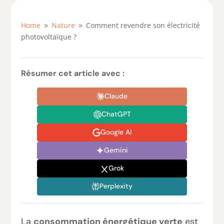
Home
Nature
Comment revendre son électricité
9
9
photovoltaïque ?
Résumer cet article avec :
Claude
ChatGPT
Google AI
Gemini
Grok
Perplexity
La
consommation énergétique verte
est