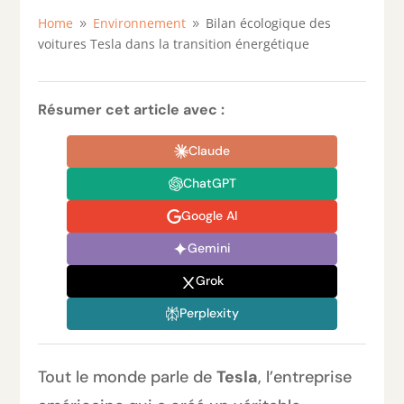
Home
Environnement
Bilan écologique des
9
9
voitures Tesla dans la transition énergétique
Résumer cet article avec :
Claude
ChatGPT
Google AI
Gemini
Grok
Perplexity
Tout le monde parle de
Tesla
, l’entreprise