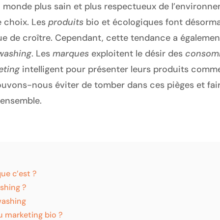
un monde plus sain et plus respectueux de l’enviro
e choix. Les
produits
bio et écologiques font désorma
nue de croître. Cependant, cette tendance a égalemen
washing
. Les
marques
exploitent le désir des
consom
eting
intelligent pour présenter leurs produits comme p
uvons-nous éviter de tomber dans ces pièges et fair
r ensemble.
ue c’est ?
shing ?
washing
u marketing bio ?