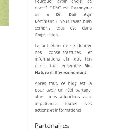
Pourquoi avoir choisi ce
nom ? ODAC est l’acronyme
de «
O
n
D
oit
A
gir
C
omment », vous l’avez bien
compris tout est dans
l’expression.
Le but étant de se donner
nos conseils/astuces et
informations afin que l’on
pense tous ensemble
Bio
,
Nature
et
Environnement
.
Après tout, ce blog est là
pour avoir un réel partage,
alors nous attendons avec
impatience toutes vos
actions et informations!
Partenaires