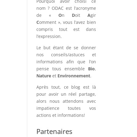
Pourquoi avoir choisi ce
nom ? ODAC est l’acronyme
de «
O
n
D
oit
A
gir
C
omment », vous l’avez bien
compris tout est dans
l’expression.
Le but étant de se donner
nos conseils/astuces et
informations afin que l’on
pense tous ensemble
Bio
,
Nature
et
Environnement
.
Après tout, ce blog est là
pour avoir un réel partage,
alors nous attendons avec
impatience toutes vos
actions et informations!
Partenaires