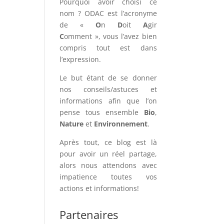
Pourquoi avoir choisi ce
nom ? ODAC est l’acronyme
de «
O
n
D
oit
A
gir
C
omment », vous l’avez bien
compris tout est dans
l’expression.
Le but étant de se donner
nos conseils/astuces et
informations afin que l’on
pense tous ensemble
Bio
,
Nature
et
Environnement
.
Après tout, ce blog est là
pour avoir un réel partage,
alors nous attendons avec
impatience toutes vos
actions et informations!
Partenaires