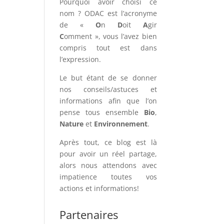
Pourquoi avoir choisi ce
nom ? ODAC est l’acronyme
de «
O
n
D
oit
A
gir
C
omment », vous l’avez bien
compris tout est dans
l’expression.
Le but étant de se donner
nos conseils/astuces et
informations afin que l’on
pense tous ensemble
Bio
,
Nature
et
Environnement
.
Après tout, ce blog est là
pour avoir un réel partage,
alors nous attendons avec
impatience toutes vos
actions et informations!
Partenaires