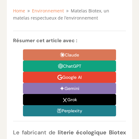
Home
Environnement
Matelas Biotex, un
9
9
matelas respectueux de l’environnement
Résumer cet article avec :
Claude
ChatGPT
Google AI
Gemini
Grok
Perplexity
Le fabricant de
literie écologique Biotex