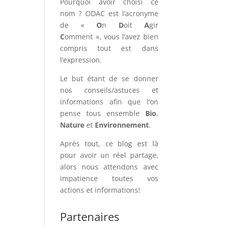
Pourquoi avoir choisi ce
nom ? ODAC est l’acronyme
de «
O
n
D
oit
A
gir
C
omment », vous l’avez bien
compris tout est dans
l’expression.
Le but étant de se donner
nos conseils/astuces et
informations afin que l’on
pense tous ensemble
Bio
,
Nature
et
Environnement
.
Après tout, ce blog est là
pour avoir un réel partage,
alors nous attendons avec
impatience toutes vos
actions et informations!
Partenaires