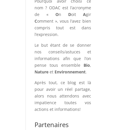
Pourquoi avoir choisi ce
nom ? ODAC est l’acronyme
de «
O
n
D
oit
A
gir
C
omment », vous l’avez bien
compris tout est dans
l’expression.
Le but étant de se donner
nos conseils/astuces et
informations afin que l’on
pense tous ensemble
Bio
,
Nature
et
Environnement
.
Après tout, ce blog est là
pour avoir un réel partage,
alors nous attendons avec
impatience toutes vos
actions et informations!
Partenaires