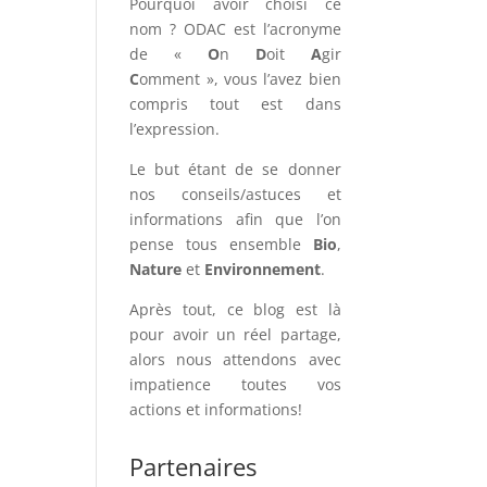
Pourquoi avoir choisi ce
nom ? ODAC est l’acronyme
de «
O
n
D
oit
A
gir
C
omment », vous l’avez bien
compris tout est dans
l’expression.
Le but étant de se donner
nos conseils/astuces et
informations afin que l’on
pense tous ensemble
Bio
,
Nature
et
Environnement
.
Après tout, ce blog est là
pour avoir un réel partage,
alors nous attendons avec
impatience toutes vos
actions et informations!
Partenaires