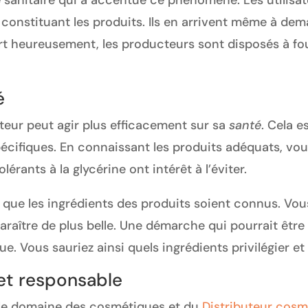
ise sanitaire qui a accentué ce phénomène. Les utilis
constituant les produits. Ils en arrivent même à dem
ort heureusement, les producteurs sont disposés à fou
é
eur peut agir plus efficacement sur sa
santé
. Cela 
écifiques. En connaissant les produits adéquats, vous
érants à la glycérine ont intérêt à l’éviter.
t que les ingrédients des produits soient connus. Vous
araître de plus belle. Une démarche qui pourrait êtr
e. Vous sauriez ainsi quels ingrédients privilégier et 
et responsable
, le domaine des cosmétiques et du
Distributeur cosm