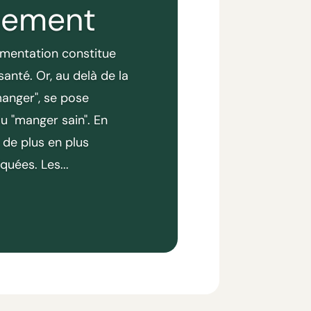
nnement
limentation constitue
santé. Or, au delà de la
manger", se pose
du "manger sain". En
 de plus en plus
quées. Les...