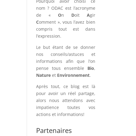
Pourquoi avoir choisi ce
nom ? ODAC est l’acronyme
de «
O
n
D
oit
A
gir
C
omment », vous l’avez bien
compris tout est dans
l’expression.
Le but étant de se donner
nos conseils/astuces et
informations afin que l’on
pense tous ensemble
Bio
,
Nature
et
Environnement
.
Après tout, ce blog est là
pour avoir un réel partage,
alors nous attendons avec
impatience toutes vos
actions et informations!
Partenaires