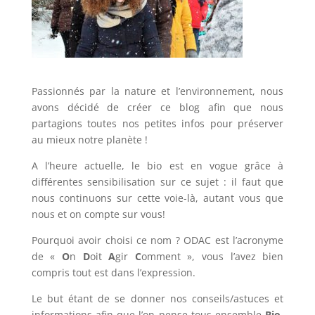
Passionnés par la nature et l’environnement, nous
avons décidé de créer ce blog afin que nous
partagions toutes nos petites infos pour préserver
au mieux notre planète !
A l’heure actuelle, le bio est en vogue grâce à
différentes sensibilisation sur ce sujet : il faut que
nous continuons sur cette voie-là, autant vous que
nous et on compte sur vous!
Pourquoi avoir choisi ce nom ? ODAC est l’acronyme
de «
O
n
D
oit
A
gir
C
omment », vous l’avez bien
compris tout est dans l’expression.
Le but étant de se donner nos conseils/astuces et
informations afin que l’on pense tous ensemble
Bio
,