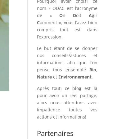
Pourquoi avoir choisi ce
nom ? ODAC est l’acronyme
de «
O
n
D
oit
A
gir
C
omment », vous l’avez bien
compris tout est dans
l’expression.
Le but étant de se donner
nos conseils/astuces et
informations afin que l’on
pense tous ensemble
Bio
,
Nature
et
Environnement
.
Après tout, ce blog est là
pour avoir un réel partage,
alors nous attendons avec
impatience toutes vos
actions et informations!
Partenaires