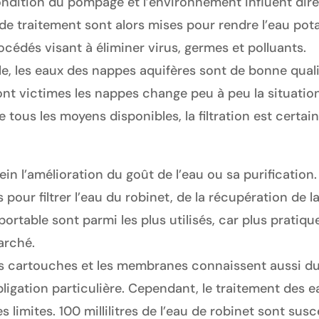
condition du pompage et l’environnement influent dire
 de traitement sont alors mises pour rendre l’eau potabl
cédés visant à éliminer virus, germes et polluants.
ile, les eaux des nappes aquifères sont de bonne qual
nt victimes les nappes change peu à peu la situation. 
e tous les moyens disponibles, la filtration est certa
ein l’amélioration du goût de l’eau ou sa purification.
és pour filtrer l’eau du robinet, de la récupération de 
u portable sont parmi les plus utilisés, car plus pratiqu
arché.
s cartouches et les membranes connaissent aussi du s
bligation particulière. Cependant, le traitement des
 limites. 100 millilitres de l’eau de robinet sont sus