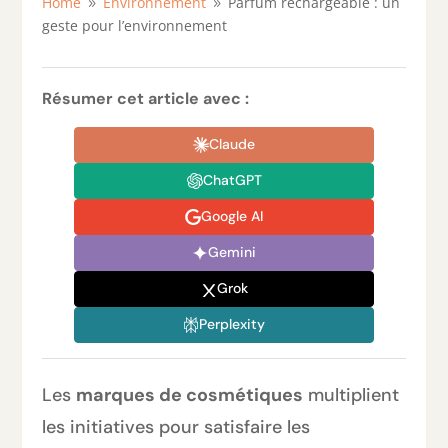
Home
Environnement
Parfum rechargeable : un
9
9
geste pour l’environnement
Résumer cet article avec :
Claude
ChatGPT
Google AI
Gemini
Grok
Perplexity
Les
marques de cosmétiques
multiplient
les initiatives pour satisfaire les