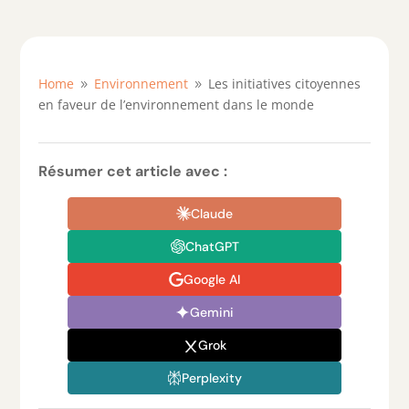
Home
Environnement
Les initiatives citoyennes
9
9
en faveur de l’environnement dans le monde
Résumer cet article avec :
Claude
ChatGPT
Google AI
Gemini
Grok
Perplexity