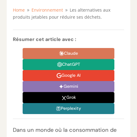
Home
Environnement
Les alternatives aux
9
9
produits jetables pour réduire ses déchets.
Résumer cet article avec :
Claude
ChatGPT
Google AI
Gemini
Grok
Perplexity
Dans un monde où la consommation de